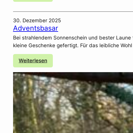
N
e
e
r
u
30. Dezember 2025
r
j
Adventsbasar
i
a
c
Bei strahlendem Sonnenschein und bester Laune f
h
h
kleine Geschenke gefertigt. Für das leibliche Wo
r
t
s
1
:
Weiterlesen
g
2
A
r
.
d
u
1
v
ß
.
e
2
n
6
t
s
b
a