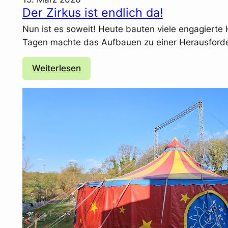
Der Zirkus ist endlich da!
Nun ist es soweit! Heute bauten viele engagierte H
Tagen machte das Aufbauen zu einer Herausforde
:
Weiterlesen
D
e
r
Z
i
r
k
u
s
i
s
t