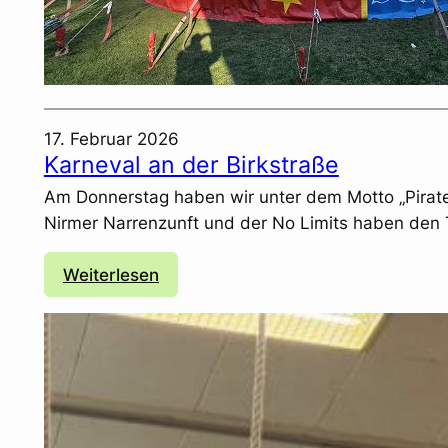
e
n
d
l
i
17. Februar 2026
c
Karneval an der Birkstraße
h
Am Donnerstag haben wir unter dem Motto „Pirate
d
Nirmer Narrenzunft und der No Limits haben den
a
!
:
Weiterlesen
K
a
r
n
e
v