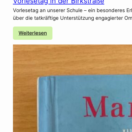
Vorlesetag in der Birkstraße
Vorlesetag an unserer Schule – ein besonderes Er
über die tatkräftige Unterstützung engagierter O
:
Weiterlesen
V
o
r
l
e
s
e
t
a
g
i
n