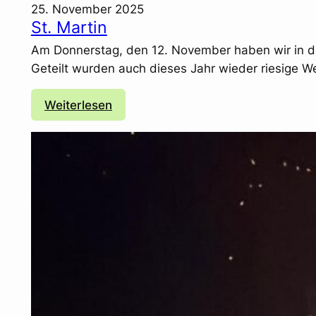
25. November 2025
St. Martin
Am Donnerstag, den 12. November haben wir in der 
Geteilt wurden auch dieses Jahr wieder riesige 
:
Weiterlesen
S
t
.
M
a
r
t
i
n