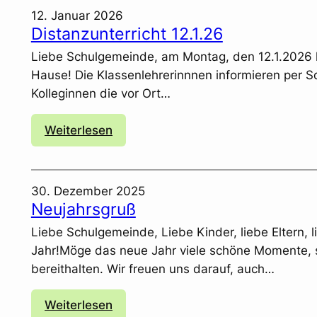
r
12. Januar 2026
k
Distanzunterricht 12.1.26
u
Liebe Schulgemeinde, am Montag, den 12.1.2026 h
s
Hause! Die Klassenlehrerinnnen informieren per Sd
S
Kolleginnen die vor Ort…
o
l
:
Weiterlesen
u
D
n
i
a
s
30. Dezember 2025
t
Neujahrsgruß
a
Liebe Schulgemeinde, Liebe Kinder, liebe Eltern,
n
Jahr!Möge das neue Jahr viele schöne Momente, 
z
bereithalten. Wir freuen uns darauf, auch…
u
n
:
Weiterlesen
t