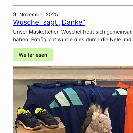
9. November 2025
Wuschel sagt „Danke“
Unser Maskottchen Wuschel freut sich gemeinsam 
haben. Ermöglicht wurde dies durch die Nele und
:
Weiterlesen
W
u
s
c
h
e
l
s
a
g