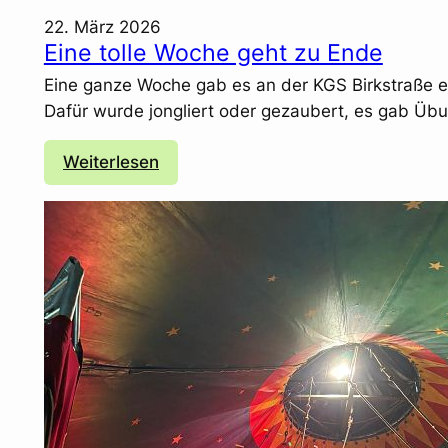
i
22. März 2026
g
Eine tolle Woche geht zu Ende
e
Eine ganze Woche gab es an der KGS Birkstraße e
n
Dafür wurde jongliert oder gezaubert, es gab Ü
e
n
:
Weiterlesen
S
E
h
i
o
n
p
e
t
o
l
l
e
W
o