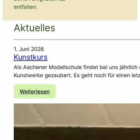
entfalten.
Aktuelles
1. Juni 2026
Kunstkurs
Als Aachener Modellschule findet bei uns jährlich
Kunstwerke gezaubert. Es geht noch für einen le
:
Weiterlesen
K
u
n
s
t
k